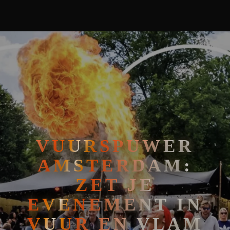
🧘
FAKIRSHOW
🐍
REPTIELENSHOW
VUURSPUWER
AMSTERDAM:
ZET JE
EVENEMENT IN
VUUR EN VLAM