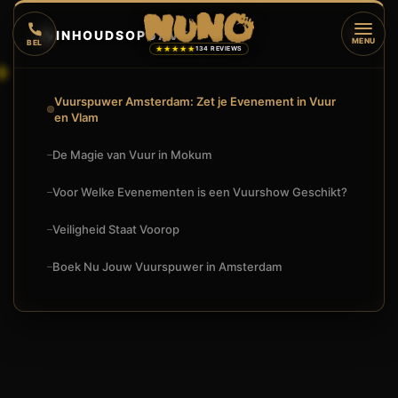
🔥
INHOUDSOPGAVE
▼
MENU
BEL
★★★★★
134 REVIEWS
Vuurspuwer Amsterdam: Zet je Evenement in Vuur
en Vlam
De Magie van Vuur in Mokum
Voor Welke Evenementen is een Vuurshow Geschikt?
Veiligheid Staat Voorop
Boek Nu Jouw Vuurspuwer in Amsterdam
VUURSPUWER AMSTERDAM: ZET JE EVENEMENT IN VUUR EN
🔥
VUURSHOW