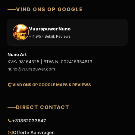
VIND ONS OP GOOGLE
Vuurspuwer Nuno
⭐ 4.9/5 - Bekijk Reviews
Nuno Art
KVK: 98164325 | BTW: NL002416954B13
nuno@vuurspuwer.com
VIND ONS OP GOOGLE MAPS & REVIEWS
DIRECT CONTACT
📞
+31852033547
✉️
Offerte Aanvragen