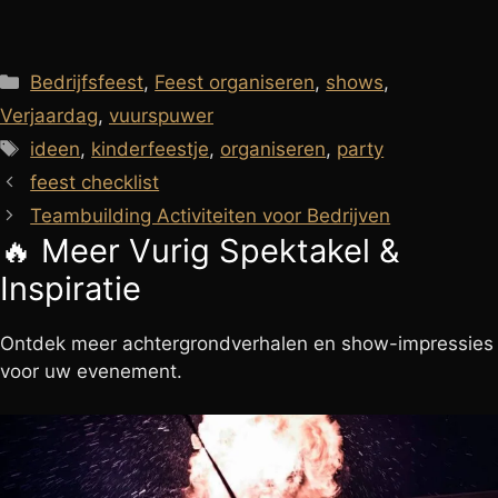
Categorieën
Bedrijfsfeest
,
Feest organiseren
,
shows
,
Verjaardag
,
vuurspuwer
Tags
ideen
,
kinderfeestje
,
organiseren
,
party
feest checklist
Teambuilding Activiteiten voor Bedrijven
🔥 Meer
Vurig Spektakel
&
Inspiratie
Ontdek meer achtergrondverhalen en show-impressies
voor uw evenement.