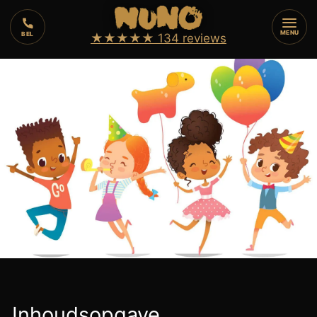
⏱️
3 min
⚡
7
augustus 2026
MENU
BEL
★★★★★
134 reviews
🔥
VUURSHOW
Inhoudsopgave