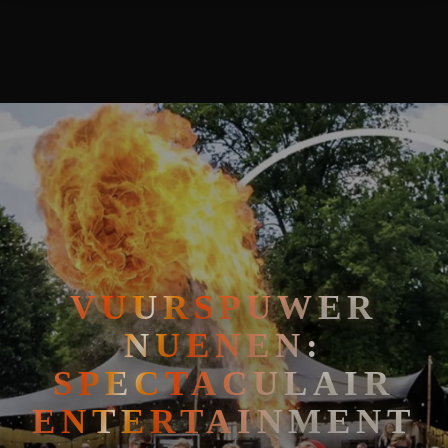
VUURSPUWER NUENEN: SPECTACULAIR ENTERTAINMENT IN 
🧘
FAKIRSHOW
🐍
REPTIELENSHOW
VUURSPUWER
NUENEN:
SPECTACULAIR
ENTERTAINMENT