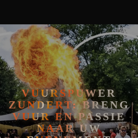
🧘
FAKIRSHOW
🐍
REPTIELENSHOW
VUURSPUWER
ZUNDERT: BRENG
VUUR EN PASSIE
NAAR UW