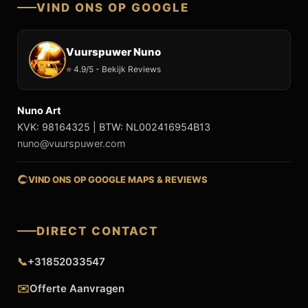
VIND ONS OP GOOGLE
Vuurspuwer Nuno
⭐ 4.9/5 - Bekijk Reviews
Nuno Art
KVK: 98164325 | BTW: NL002416954B13
nuno@vuurspuwer.com
VIND ONS OP GOOGLE MAPS & REVIEWS
DIRECT CONTACT
📞
+31852033547
✉️
Offerte Aanvragen