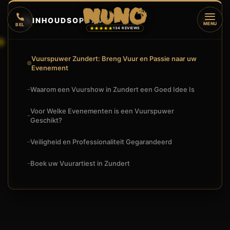
🔥
INHOUDSOPGAVE
▼
MENU
BEL
★★★★★
134 REVIEWS
Vuurspuwer Zundert: Breng Vuur en Passie naar uw
Evenement
Waarom een Vuurshow in Zundert een Goed Idee Is
Voor Welke Evenementen is een Vuurspuwer
Geschikt?
Veiligheid en Professionaliteit Gegarandeerd
Boek uw Vuurartiest in Zundert
🔥
VUURSHOW
VUURSPUWER ZUNDERT: BRENG VUUR EN PASSIE NAAR UW 