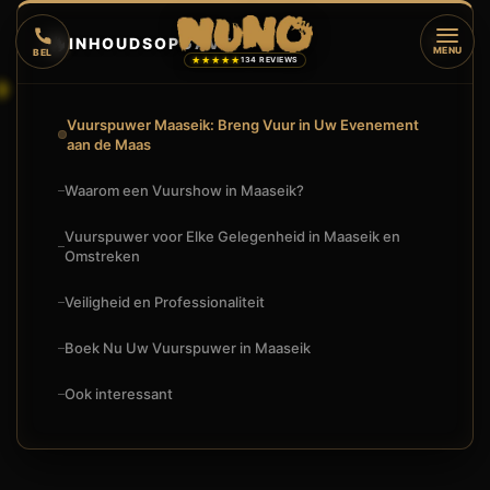
🔥
INHOUDSOPGAVE
▼
MENU
BEL
★★★★★
134 REVIEWS
Vuurspuwer Maaseik: Breng Vuur in Uw Evenement
aan de Maas
Waarom een Vuurshow in Maaseik?
Vuurspuwer voor Elke Gelegenheid in Maaseik en
Omstreken
Veiligheid en Professionaliteit
Boek Nu Uw Vuurspuwer in Maaseik
Ook interessant
🔥
VUURSHOW