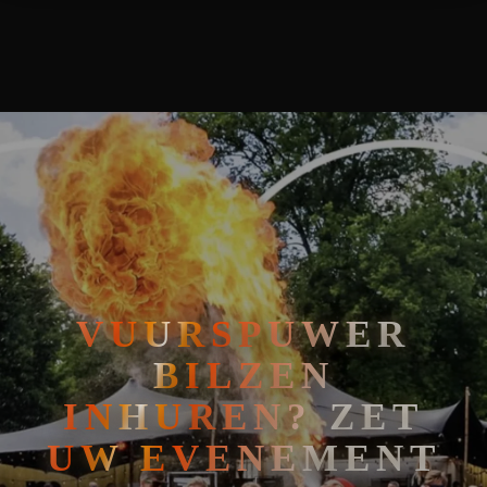
VUURSPUWER BILZEN INHUREN? ZET UW EVENEMENT IN VUU
🧘
FAKIRSHOW
🐍
REPTIELENSHOW
VUURSPUWER
BILZEN
INHUREN? ZET
UW EVENEMENT