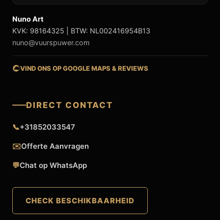
Nuno Art
KVK: 98164325 | BTW: NL002416954B13
nuno@vuurspuwer.com
VIND ONS OP GOOGLE MAPS & REVIEWS
DIRECT CONTACT
📞
+31852033547
✉️
Offerte Aanvragen
💬
Chat op WhatsApp
CHECK BESCHIKBAARHEID