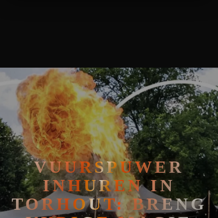
🧘
FAKIRSHOW
VUURSPUWER INHUREN IN TORHOUT: BRENG VURIGE MAGIE
🐍
REPTIELENSHOW
VUURSPUWER
INHUREN IN
TORHOUT: BRENG