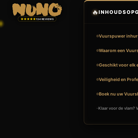
🔥
INHOUDSOP
★★★★★
134 REVIEWS
Vuurspuwer inhure
Waarom een Vuursp
Geschikt voor el
Veiligheid en Profe
Boek nu uw Vuurs
Klaar voor de vlam? V
🔥
VUURSHOW