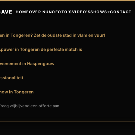
GAVE
HOME
OVER NUNO
FOTO’S
VIDEO’S
SHOWS
CONTACT
▼
n in Tongeren? Zet de oudste stad in vlam en vuur!
uwer in Tongeren de perfecte match is
k evenement in Haspengouw
ssionaliteit
how in Tongeren
raag vrijblijvend een offerte aan!