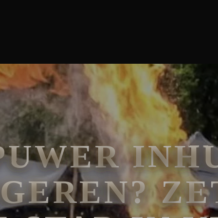
 DE OUDSTE STAD IN VLAM EN VUUR!
PUWER INHU
GEREN? ZE