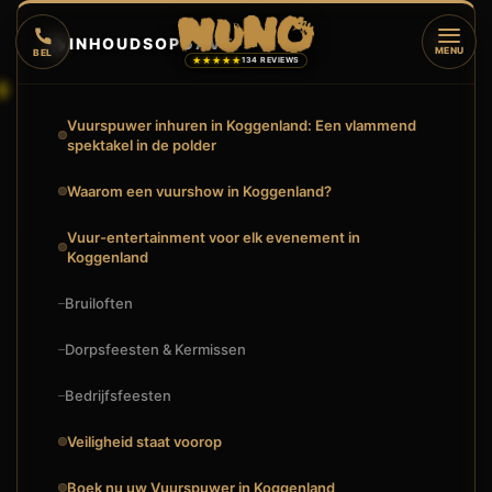
🔥
INHOUDSOPGAVE
▼
MENU
BEL
★★★★★
134 REVIEWS
Vuurspuwer inhuren in Koggenland: Een vlammend
spektakel in de polder
Waarom een vuurshow in Koggenland?
Vuur-entertainment voor elk evenement in
Koggenland
Bruiloften
Dorpsfeesten & Kermissen
Bedrijfsfeesten
Veiligheid staat voorop
🔥
VUURSHOW
Boek nu uw Vuurspuwer in Koggenland