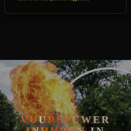
🧘
FAKIRSHOW
🐍
REPTIELENSHOW
VUURSPUWER INHUREN IN KOGGENLAND: EEN VLAMMEND SP
VUURSPUWER
INHUREN IN