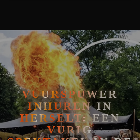
🧘
FAKIRSHOW
🐍
REPTIELENSHOW
VUURSPUWER
INHUREN IN
HERSELT: EEN
VURIG