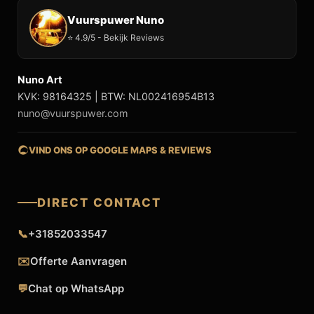
Vuurspuwer Nuno
⭐ 4.9/5 - Bekijk Reviews
Nuno Art
KVK: 98164325 | BTW: NL002416954B13
nuno@vuurspuwer.com
VIND ONS OP GOOGLE MAPS & REVIEWS
DIRECT CONTACT
📞
+31852033547
✉️
Offerte Aanvragen
💬
Chat op WhatsApp