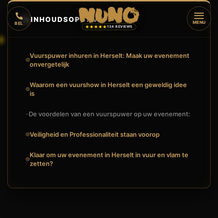
🔥
INHOUDSOPGAVE
▼
MENU
BEL
★★★★★
134 REVIEWS
Vuurspuwer inhuren in Herselt: Maak uw evenement
onvergetelijk
Waarom een vuurshow in Herselt een geweldig idee
is
De voordelen van een vuurspuwer op uw evenement:
Veiligheid en Professionaliteit staan voorop
Klaar om uw evenement in Herselt in vuur en vlam te
zetten?
🔥
VUURSHOW
VUURSPUWER INHUREN IN HERSELT: EEN VURIG SPEKTAKEL 