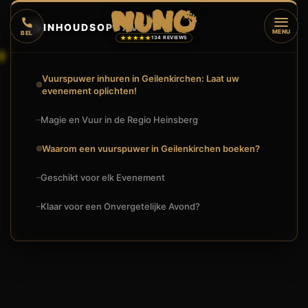
🔥
INHOUDSOPGAVE
▼
MENU
BEL
★★★★★
134 REVIEWS
Vuurspuwer inhuren in Geilenkirchen: Laat uw
evenement oplichten!
Magie en Vuur in de Regio Heinsberg
Waarom een vuurspuwer in Geilenkirchen boeken?
Geschikt voor elk Evenement
Klaar voor een Onvergetelijke Avond?
VUURSPUWER INHUREN IN GEILENKIRCHEN | SPECTACULAIR
🔥
VUURSHOW