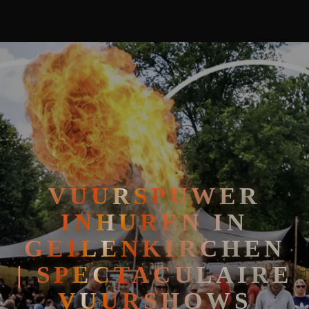
🧘
FAKIRSHOW
🐍
REPTIELENSHOW
VUURSPUWER
INHUREN IN
GEILENKIRCHEN
| SPECTACULAIRE
VUURSHOWS