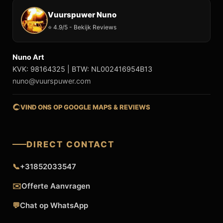
Vuurspuwer Nuno
⭐ 4.9/5 - Bekijk Reviews
Nuno Art
KVK: 98164325 | BTW: NL002416954B13
nuno@vuurspuwer.com
VIND ONS OP GOOGLE MAPS & REVIEWS
DIRECT CONTACT
📞
+31852033547
✉️
Offerte Aanvragen
💬
Chat op WhatsApp