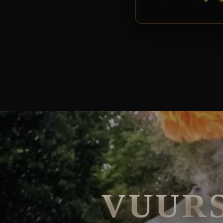
🧘
FAKIRSHOW
🐍
REPTIELENSHOW
VUURSPUWER AVELGEM INHUREN? ZET UW
VUUR