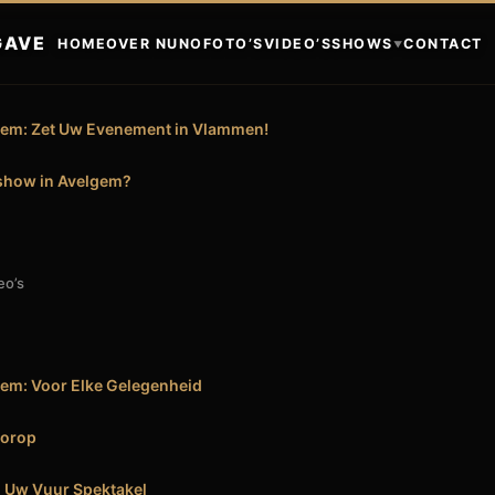
GAVE
HOME
OVER NUNO
FOTO’S
VIDEO’S
SHOWS
CONTACT
▼
em: Zet Uw Evenement in Vlammen!
how in Avelgem?
eo’s
em: Voor Elke Gelegenheid
oorop
 Uw Vuur Spektakel