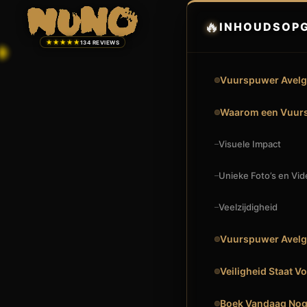
🔥
INHOUDSOP
★★★★★
134 REVIEWS
Vuurspuwer Avelg
Waarom een Vuurs
Visuele Impact
Unieke Foto’s en Vid
Veelzijdigheid
Vuurspuwer Avelg
Veiligheid Staat V
🔥
VUURSHOW
Boek Vandaag Nog