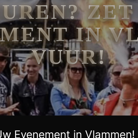
HUREN? ZET
MENT IN V
VUUR!
Uw Evenement in Vlammen!