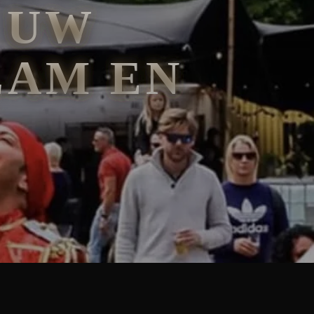
 UW
LAM EN