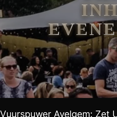
IN
EVENE
Vuurspuwer Avelgem: Zet 