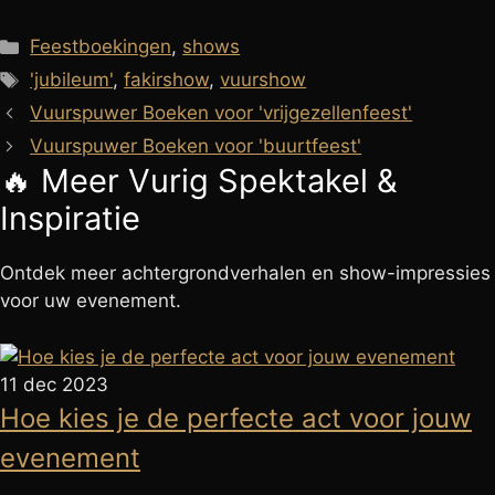
Categorieën
Feestboekingen
,
shows
Tags
'jubileum'
,
fakirshow
,
vuurshow
Vuurspuwer Boeken voor 'vrijgezellenfeest'
Vuurspuwer Boeken voor 'buurtfeest'
🔥 Meer
Vurig Spektakel
&
Inspiratie
Ontdek meer achtergrondverhalen en show-impressies
voor uw evenement.
11 dec 2023
Hoe kies je de perfecte act voor jouw
evenement