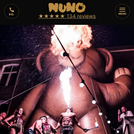
⏱️
3 min
⚡
7
augustus 2026
MENU
BEL
★★★★★
134 reviews
🔥
VUURSHOW