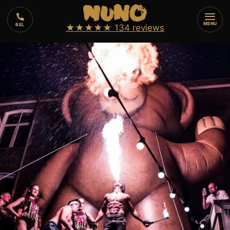
⏱️
6 min
⚡
8
augustus 2026
MENU
BEL
★★★★★
134 reviews
🔥
VUURSHOW