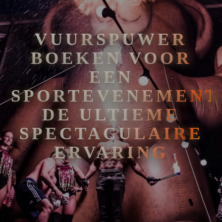
VUURSPUWER
BOEKEN VOOR
EEN
SPORTEVENEMENT
DE ULTIEME
SPECTACULAIRE
ERVARING