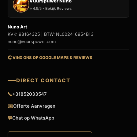
Vuurspuwer Nuno
⭐ 4.9/5 - Bekijk Reviews
Nuno Art
KVK: 98164325 | BTW: NL002416954B13
nuno@vuurspuwer.com
VIND ONS OP GOOGLE MAPS & REVIEWS
DIRECT CONTACT
📞
+31852033547
✉️
Offerte Aanvragen
💬
Chat op WhatsApp