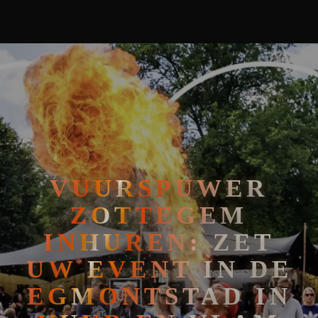
🧘
FAKIRSHOW
🐍
REPTIELENSHOW
VUURSPUWER
ZOTTEGEM
INHUREN: ZET
UW EVENT IN DE
EGMONTSTAD IN