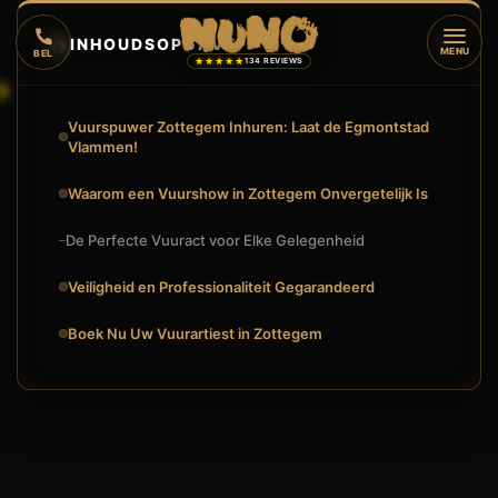
🔥
INHOUDSOPGAVE
▼
MENU
BEL
★★★★★
134 REVIEWS
Vuurspuwer Zottegem Inhuren: Laat de Egmontstad
Vlammen!
Waarom een Vuurshow in Zottegem Onvergetelijk Is
De Perfecte Vuuract voor Elke Gelegenheid
Veiligheid en Professionaliteit Gegarandeerd
Boek Nu Uw Vuurartiest in Zottegem
VUURSPUWER ZOTTEGEM INHUREN: ZET UW EVENT IN DE EG
🔥
VUURSHOW