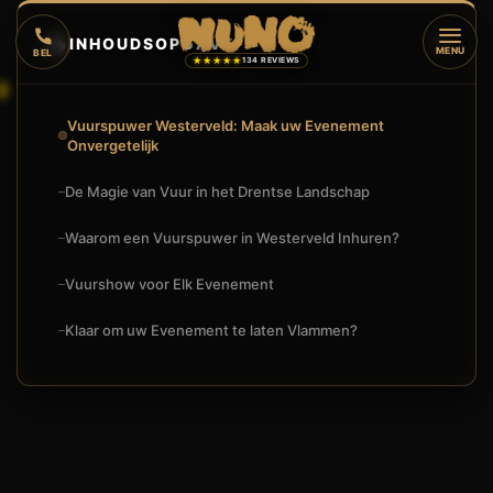
🔥
INHOUDSOPGAVE
▼
MENU
BEL
★★★★★
134 REVIEWS
Vuurspuwer Westerveld: Maak uw Evenement
Onvergetelijk
De Magie van Vuur in het Drentse Landschap
Waarom een Vuurspuwer in Westerveld Inhuren?
Vuurshow voor Elk Evenement
Klaar om uw Evenement te laten Vlammen?
VUURSPUWER WESTERVELD INHUREN? | SPECTACULAIRE VU
🔥
VUURSHOW