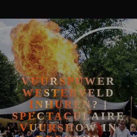
🧘
FAKIRSHOW
🐍
REPTIELENSHOW
VUURSPUWER
WESTERVELD
INHUREN? |
SPECTACULAIRE
VUURSHOW IN