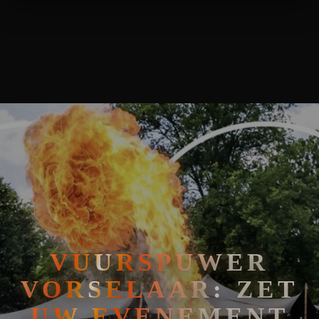
🧘
FAKIRSHOW
VUURSPUWER VORSELAAR: ZET UW EVENEMENT IN VUUR EN
🐍
REPTIELENSHOW
VUURSPUWER
VORSELAAR: ZET
UW EVENEMENT