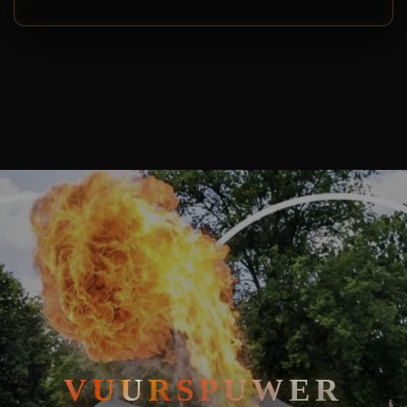
🧘
FAKIRSHOW
🐍
REPTIELENSHOW
VUURSPUWER VEENDAM: ZET DE PARKSTAD IN VUUR EN VLA
VUURSPUWER