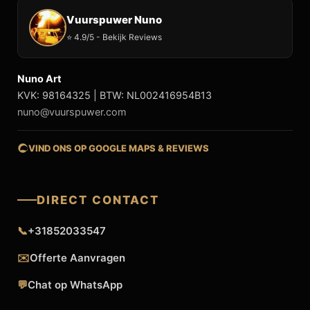
Vuurspuwer Nuno
⭐ 4.9/5 - Bekijk Reviews
Nuno Art
KVK: 98164325 | BTW: NL002416954B13
nuno@vuurspuwer.com
VIND ONS OP GOOGLE MAPS & REVIEWS
DIRECT CONTACT
📞
+31852033547
✉️
Offerte Aanvragen
💬
Chat op WhatsApp