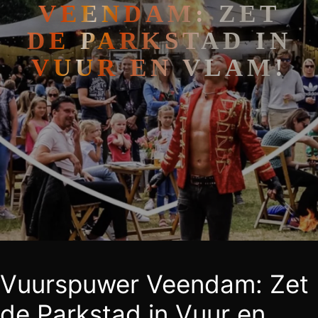
VEENDAM: ZET
DE PARKSTAD IN
VUUR EN VLAM!
Vuurspuwer Veendam: Zet
de Parkstad in Vuur en