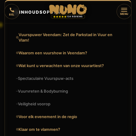
🔥
INHOUDSOPGAVE
▼
MENU
BEL
★★★★★
134 REVIEWS
Vuurspuwer Veendam: Zet de Parkstad in Vuur en
Vlam!
Waarom een vuurshow in Veendam?
Wat kunt u verwachten van onze vuurartiest?
Spectaculaire Vuurspuw-acts
Vuurvreten & Bodyburning
Veiligheid voorop
Voor elk evenement in de regio
🔥
VUURSHOW
Klaar om te vlammen?