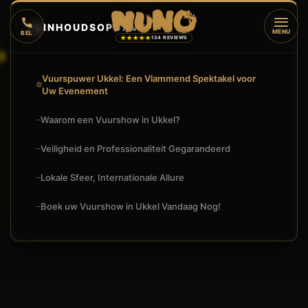
🔥
INHOUDSOPGAVE
▼
MENU
BEL
★★★★★
134 REVIEWS
Vuurspuwer Ukkel: Een Vlammend Spektakel voor
Uw Evenement
Waarom een Vuurshow in Ukkel?
Veiligheid en Professionaliteit Gegarandeerd
Lokale Sfeer, Internationale Allure
Boek uw Vuurshow in Ukkel Vandaag Nog!
VUURSPUWER UKKEL: SPECTACULAIR ENTERTAINMENT IN DE
🔥
VUURSHOW