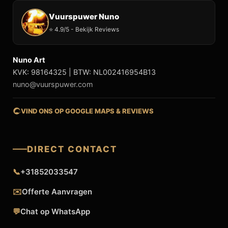
Vuurspuwer Nuno
⭐ 4.9/5 - Bekijk Reviews
Nuno Art
KVK: 98164325 | BTW: NL002416954B13
nuno@vuurspuwer.com
VIND ONS OP GOOGLE MAPS & REVIEWS
DIRECT CONTACT
📞
+31852033547
✉️
Offerte Aanvragen
💬
Chat op WhatsApp