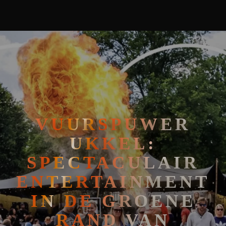
🧘
FAKIRSHOW
🐍
REPTIELENSHOW
VUURSPUWER
UKKEL:
SPECTACULAIR
ENTERTAINMENT
IN DE GROENE
RAND VAN