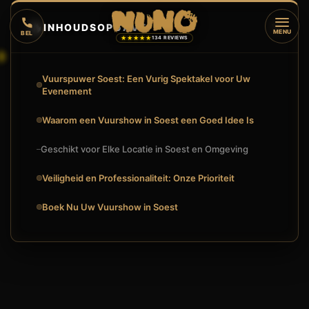
🔥
INHOUDSOPGAVE
▼
MENU
BEL
★★★★★
134 REVIEWS
Vuurspuwer Soest: Een Vurig Spektakel voor Uw
Evenement
Waarom een Vuurshow in Soest een Goed Idee Is
Geschikt voor Elke Locatie in Soest en Omgeving
Veiligheid en Professionaliteit: Onze Prioriteit
Boek Nu Uw Vuurshow in Soest
VUURSPUWER SOEST INHUREN: EEN VURIGE TOEVOEGING A
🔥
VUURSHOW