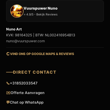
Vuurspuwer Nuno
⭐ 4.9/5 - Bekijk Reviews
Nuno Art
KVK: 98164325 | BTW: NL002416954B13
nuno@vuurspuwer.com
VIND ONS OP GOOGLE MAPS & REVIEWS
DIRECT CONTACT
📞
+31852033547
✉️
Offerte Aanvragen
💬
Chat op WhatsApp