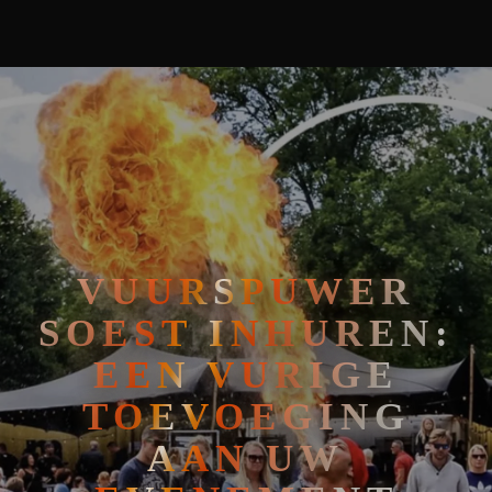
🧘
FAKIRSHOW
🐍
REPTIELENSHOW
VUURSPUWER
SOEST INHUREN:
EEN VURIGE
TOEVOEGING
AAN UW