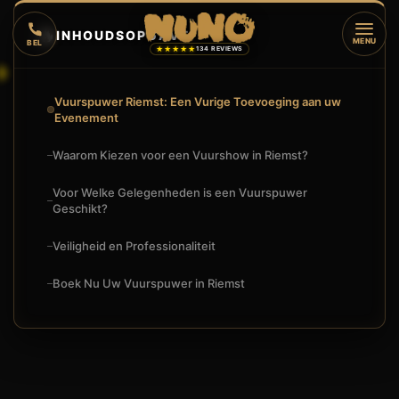
🔥
INHOUDSOPGAVE
▼
MENU
BEL
★★★★★
134 REVIEWS
Vuurspuwer Riemst: Een Vurige Toevoeging aan uw
Evenement
Waarom Kiezen voor een Vuurshow in Riemst?
Voor Welke Gelegenheden is een Vuurspuwer
Geschikt?
Veiligheid en Professionaliteit
Boek Nu Uw Vuurspuwer in Riemst
🔥
VUURSHOW
VUURSPUWER RIEMST: SPECTACULAIRE VUURSHOWS VOOR 