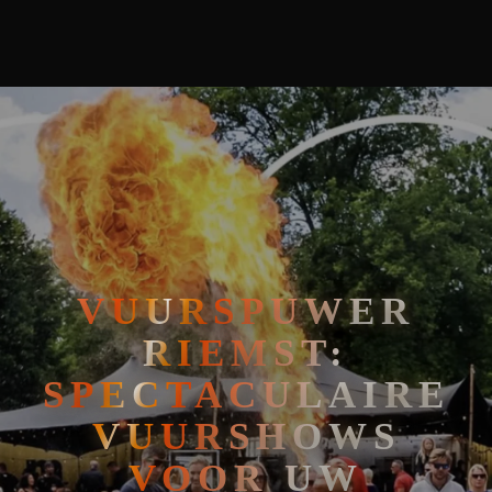
🧘
FAKIRSHOW
🐍
REPTIELENSHOW
VUURSPUWER
RIEMST:
SPECTACULAIRE
VUURSHOWS
VOOR UW