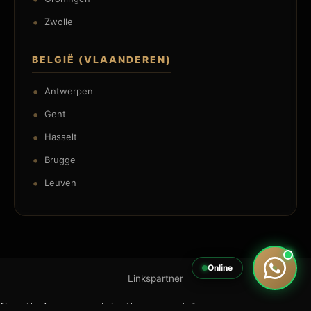
Zwolle
BELGIË (VLAANDEREN)
Antwerpen
Gent
Hasselt
Brugge
Leuven
Online
Linkspartner
[trustindex no-registration=google]