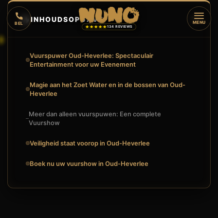
🔥
INHOUDSOPGAVE
▼
MENU
BEL
★★★★★
134 REVIEWS
Vuurspuwer Oud-Heverlee: Spectaculair
Entertainment voor uw Evenement
Magie aan het Zoet Water en in de bossen van Oud-
Heverlee
Meer dan alleen vuurspuwen: Een complete
Vuurshow
Veiligheid staat voorop in Oud-Heverlee
Boek nu uw vuurshow in Oud-Heverlee
🔥
VUURSHOW
VUURSPUWER OUD-HEVERLEE: SPECTACULAIR ENTERTAINM