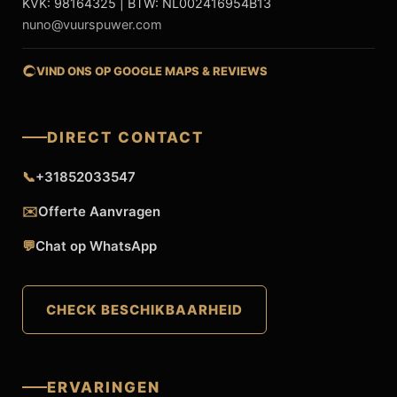
KVK: 98164325 | BTW: NL002416954B13
nuno@vuurspuwer.com
VIND ONS OP GOOGLE MAPS & REVIEWS
DIRECT CONTACT
📞
+31852033547
✉️
Offerte Aanvragen
💬
Chat op WhatsApp
CHECK BESCHIKBAARHEID
ERVARINGEN