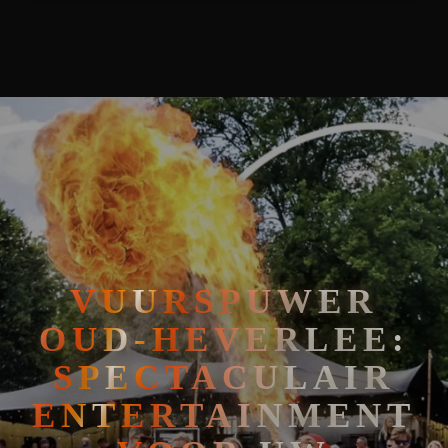
🧘
FAKIRSHOW
🐍
REPTIELENSHOW
VUURSPUWER
OUD-HEVERLEE:
SPECTACULAIR
ENTERTAINMENT