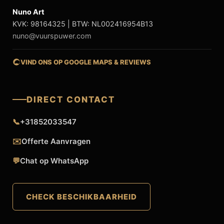
Nuno Art
KVK: 98164325 | BTW: NL002416954B13
nuno@vuurspuwer.com
VIND ONS OP GOOGLE MAPS & REVIEWS
DIRECT CONTACT
📞
+31852033547
✉️
Offerte Aanvragen
💬
Chat op WhatsApp
CHECK BESCHIKBAARHEID