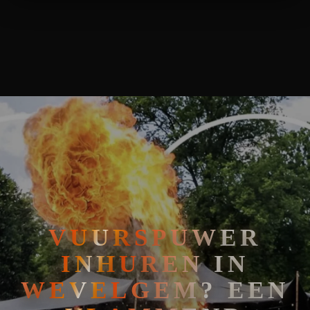
🧘
FAKIRSHOW
VUURSPUWER INHUREN IN WEVELGEM? EEN VLAMMEND SPEK
🐍
REPTIELENSHOW
VUURSPUWER
INHUREN IN
WEVELGEM? EEN