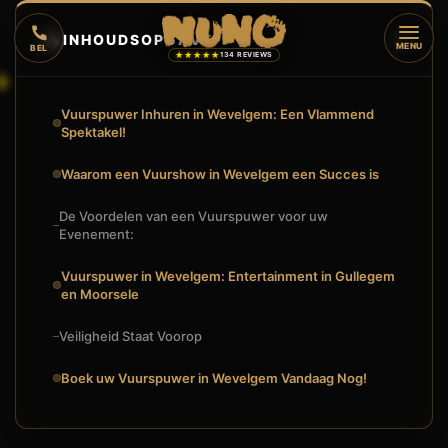
🔥
INHOUDSOPGAVE
▼
MENU
BEL
★★★★★
134 REVIEWS
Vuurspuwer Inhuren in Wevelgem: Een Vlammend
Spektakel!
Waarom een Vuurshow in Wevelgem een Succes is
De Voordelen van een Vuurspuwer voor uw
Evenement:
Vuurspuwer in Wevelgem: Entertainment in Gullegem
en Moorsele
Veiligheid Staat Voorop
Boek uw Vuurspuwer in Wevelgem Vandaag Nog!
🔥
VUURSHOW