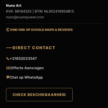
Nuno Art
KVK: 98164325 | BTW: NL002416954B13
nuno@vuurspuwer.com
VIND ONS OP GOOGLE MAPS & REVIEWS
DIRECT CONTACT
📞
+31852033547
✉️
Offerte Aanvragen
💬
Chat op WhatsApp
CHECK BESCHIKBAARHEID