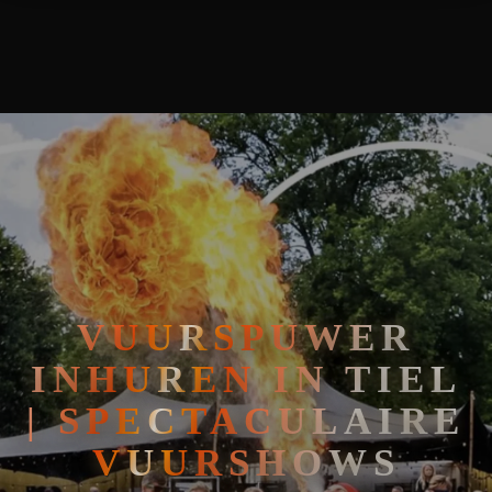
VUURSPUWER INHUREN IN TIEL | SPECTACULAIRE VUURSHO
🧘
FAKIRSHOW
🐍
REPTIELENSHOW
VUURSPUWER
INHUREN IN TIEL
| SPECTACULAIRE
VUURSHOWS