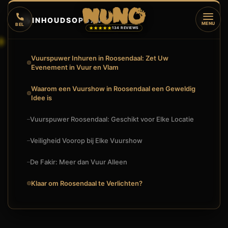
🔥
INHOUDSOPGAVE
▼
MENU
BEL
★★★★★
134 REVIEWS
Vuurspuwer Inhuren in Roosendaal: Zet Uw
Evenement in Vuur en Vlam
Waarom een Vuurshow in Roosendaal een Geweldig
Idee is
Vuurspuwer Roosendaal: Geschikt voor Elke Locatie
Veiligheid Voorop bij Elke Vuurshow
De Fakir: Meer dan Vuur Alleen
Klaar om Roosendaal te Verlichten?
🔥
VUURSHOW