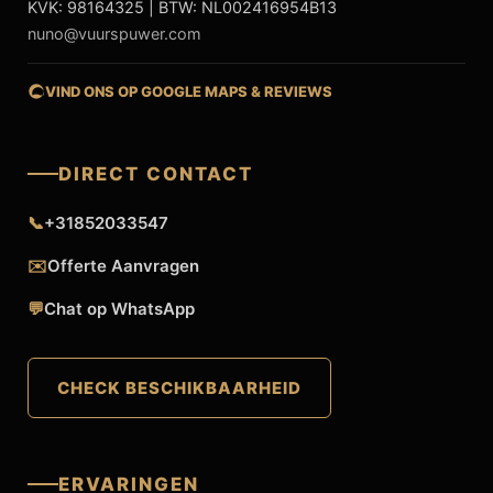
KVK: 98164325 | BTW: NL002416954B13
nuno@vuurspuwer.com
VIND ONS OP GOOGLE MAPS & REVIEWS
DIRECT CONTACT
📞
+31852033547
✉️
Offerte Aanvragen
💬
Chat op WhatsApp
CHECK BESCHIKBAARHEID
ERVARINGEN