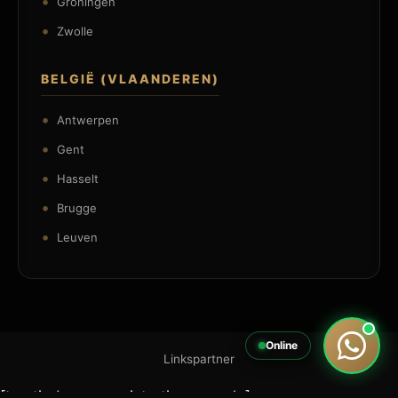
Groningen
Zwolle
BELGIË (VLAANDEREN)
Antwerpen
Gent
Hasselt
Brugge
Leuven
Online
Linkspartner
[trustindex no-registration=google]