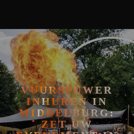
🧘
FAKIRSHOW
🐍
REPTIELENSHOW
VUURSPUWER
INHUREN IN
MIDDELBURG:
ZET UW