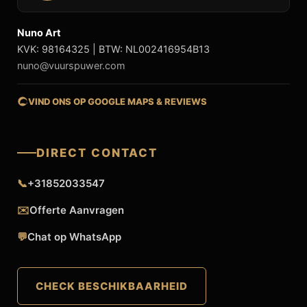
Nuno Art
KVK: 98164325 | BTW: NL002416954B13
nuno@vuurspuwer.com
VIND ONS OP GOOGLE MAPS & REVIEWS
DIRECT CONTACT
📞
+31852033547
✉️
Offerte Aanvragen
💬
Chat op WhatsApp
CHECK BESCHIKBAARHEID