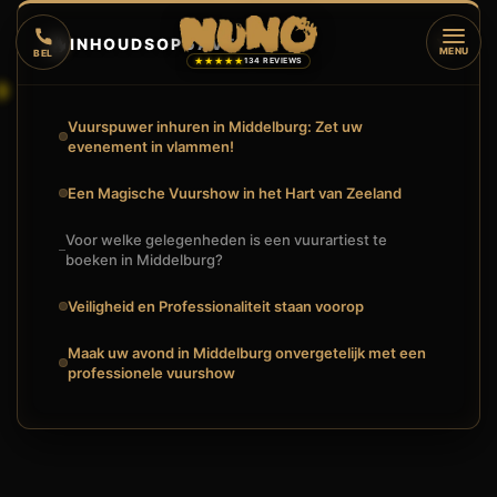
🔥
INHOUDSOPGAVE
▼
MENU
BEL
★★★★★
134 REVIEWS
Vuurspuwer inhuren in Middelburg: Zet uw
evenement in vlammen!
Een Magische Vuurshow in het Hart van Zeeland
Voor welke gelegenheden is een vuurartiest te
boeken in Middelburg?
Veiligheid en Professionaliteit staan voorop
Maak uw avond in Middelburg onvergetelijk met een
professionele vuurshow
🔥
VUURSHOW
VUURSPUWER INHUREN IN MIDDELBURG: ZET UW EVENEMEN