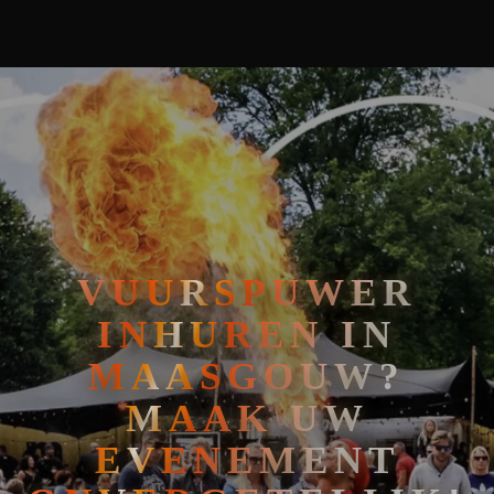
🧘
FAKIRSHOW
🐍
REPTIELENSHOW
VUURSPUWER
INHUREN IN
MAASGOUW?
MAAK UW
EVENEMENT