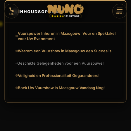
🔥
INHOUDSOPGAVE
▼
MENU
BEL
★★★★★
134 REVIEWS
Vuurspuwer Inhuren in Maasgouw: Vuur en Spektakel
voor Uw Evenement
Waarom een Vuurshow in Maasgouw een Succes is
Geschikte Gelegenheden voor een Vuurspuwer
Veiligheid en Professionaliteit Gegarandeerd
Boek Uw Vuurshow in Maasgouw Vandaag Nog!
VUURSPUWER INHUREN IN MAASGOUW? MAAK UW EVENEMEN
🔥
VUURSHOW