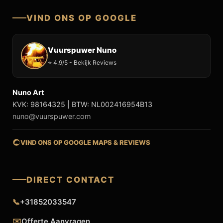
VIND ONS OP GOOGLE
Vuurspuwer Nuno
⭐ 4.9/5 - Bekijk Reviews
Nuno Art
KVK: 98164325 | BTW: NL002416954B13
nuno@vuurspuwer.com
VIND ONS OP GOOGLE MAPS & REVIEWS
DIRECT CONTACT
📞
+31852033547
✉️
Offerte Aanvragen