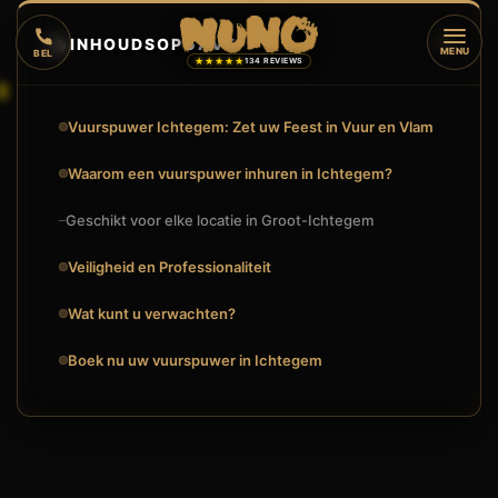
🔥
INHOUDSOPGAVE
▼
MENU
BEL
★★★★★
134 REVIEWS
Vuurspuwer Ichtegem: Zet uw Feest in Vuur en Vlam
Waarom een vuurspuwer inhuren in Ichtegem?
Geschikt voor elke locatie in Groot-Ichtegem
Veiligheid en Professionaliteit
Wat kunt u verwachten?
Boek nu uw vuurspuwer in Ichtegem
🔥
VUURSHOW
VUURSPUWER INHUREN IN ICHTEGEM? BOEK EEN SPECTACU