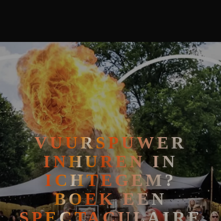
🧘
FAKIRSHOW
🐍
REPTIELENSHOW
VUURSPUWER
INHUREN IN
ICHTEGEM?
BOEK EEN
SPECTACULAIRE