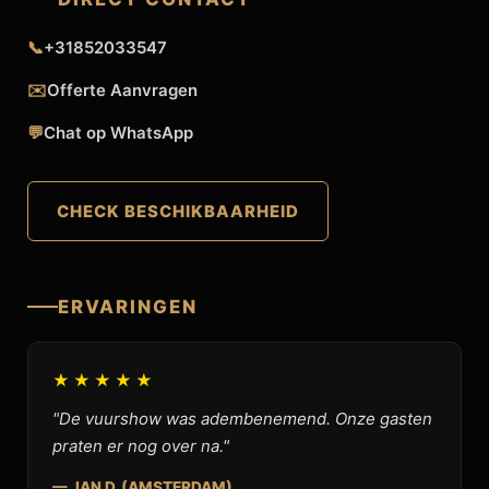
📞
+31852033547
✉️
Offerte Aanvragen
💬
Chat op WhatsApp
CHECK BESCHIKBAARHEID
ERVARINGEN
★★★★★
"De vuurshow was adembenemend. Onze gasten
praten er nog over na."
— JAN D. (AMSTERDAM)