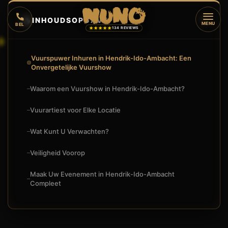
🔥
INHOUDSOPGAVE
▼
MENU
BEL
★★★★★
134 REVIEWS
Vuurspuwer Inhuren in Hendrik-Ido-Ambacht: Een
Onvergetelijke Vuurshow
Waarom een Vuurshow in Hendrik-Ido-Ambacht?
Vuurartiest voor Elke Locatie
Wat Kunt U Verwachten?
Veiligheid Voorop
Maak Uw Evenement in Hendrik-Ido-Ambacht
Compleet
🔥
VUURSHOW