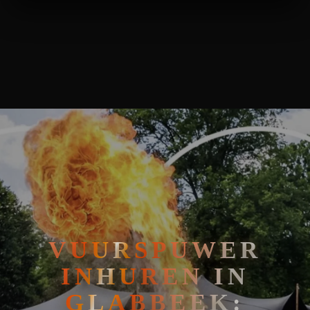
🧘
FAKIRSHOW
VUURSPUWER INHUREN IN GLABBEEK: BRENG SPEKTAKEL NA
🐍
REPTIELENSHOW
VUURSPUWER
INHUREN IN
GLABBEEK: