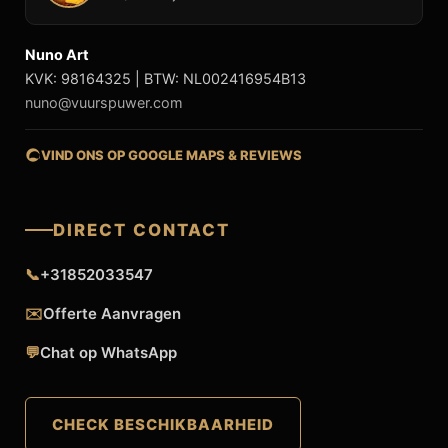
Nuno Art
KVK: 98164325 | BTW: NL002416954B13
nuno@vuurspuwer.com
VIND ONS OP GOOGLE MAPS & REVIEWS
DIRECT CONTACT
📞
+31852033547
✉️
Offerte Aanvragen
💬
Chat op WhatsApp
CHECK BESCHIKBAARHEID