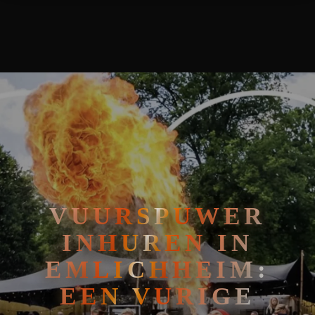
VUURSPUWER INHUREN IN EMLICHHEIM: EEN VURIGE SHOW I
🧘
FAKIRSHOW
🐍
REPTIELENSHOW
VUURSPUWER
INHUREN IN
EMLICHHEIM:
EEN VURIGE