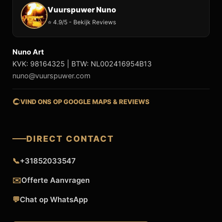
Vuurspuwer Nuno
⭐ 4.9/5 - Bekijk Reviews
Nuno Art
KVK: 98164325 | BTW: NL002416954B13
nuno@vuurspuwer.com
VIND ONS OP GOOGLE MAPS & REVIEWS
DIRECT CONTACT
📞
+31852033547
✉️
Offerte Aanvragen
💬
Chat op WhatsApp