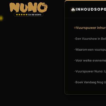
🔥
INHOUDSOP
★★★★★
134 REVIEWS
Vuurspuwer inhure
Een Vuurshow in Bell
Waarom een vuurspuw
Voor welke eveneme
Vuurspuwer Nuno: Uw
Boek Vandaag Nog 
🔥
VUURSHOW