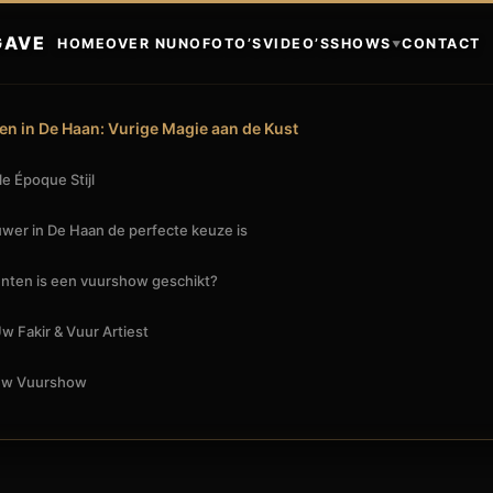
GAVE
HOME
OVER NUNO
FOTO’S
VIDEO’S
SHOWS
CONTACT
▼
n in De Haan: Vurige Magie aan de Kust
e Époque Stijl
er in De Haan de perfecte keuze is
nten is een vuurshow geschikt?
 Fakir & Vuur Artiest
Uw Vuurshow