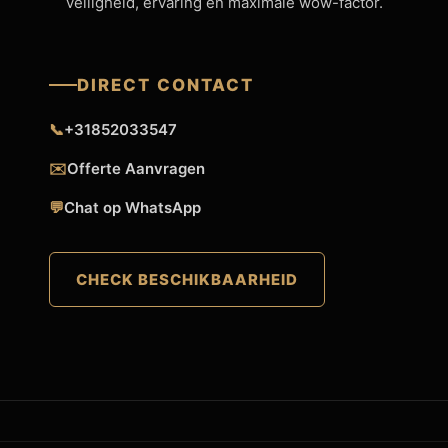
veiligheid, ervaring en maximale wow-factor.
DIRECT CONTACT
📞
+31852033547
✉️
Offerte Aanvragen
💬
Chat op WhatsApp
CHECK BESCHIKBAARHEID