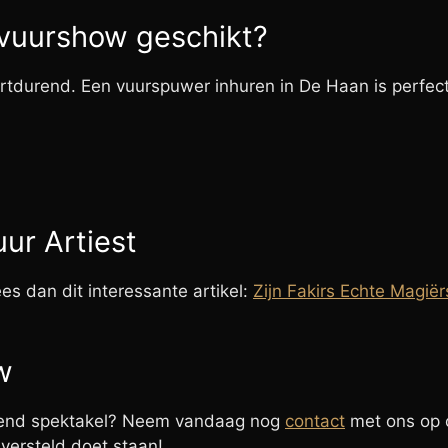
vuurshow geschikt?
ortdurend. Een vuurspuwer inhuren in De Haan is perfect
ur Artiest
s dan dit interessante artikel:
Zijn Fakirs Echte Magië
w
mend spektakel? Neem vandaag nog
contact
met ons op 
versteld doet staan!