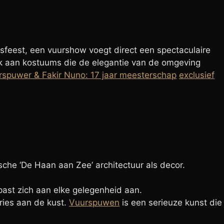
orpsfeest, een vuurshow voegt direct een spectaculaire
enk aan kostuums die de elegantie van de omgeving
rspuwer & Fakir Nuno: 17 jaar meesterschap
exclusief
che ‘De Haan aan Zee’ architectuur als decor.
 past zich aan elke gelegenheid aan.
ries aan de kust.
Vuurspuwen
is een serieuze kunst die