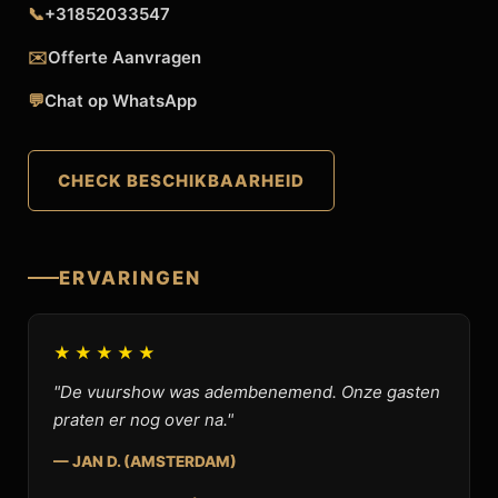
📞
+31852033547
✉️
Offerte Aanvragen
💬
Chat op WhatsApp
CHECK BESCHIKBAARHEID
ERVARINGEN
★★★★★
"De vuurshow was adembenemend. Onze gasten
praten er nog over na."
— JAN D. (AMSTERDAM)