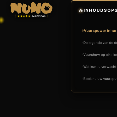
🔥
INHOUDSOP
★★★★★
134 REVIEWS
Vuurspuwer inhure
De legende van de dr
Vuurshow op elke loc
Wat kunt u verwacht
Boek nu uw vuurspu
🔥
VUURSHOW
VUURSPUWER INHUREN IN BEESEL: VURIG