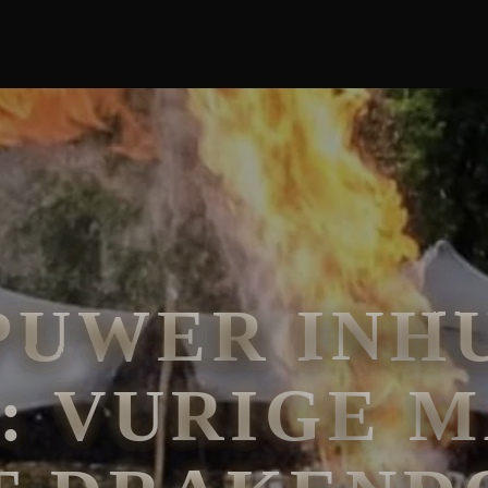
PUWER INHU
: VURIGE M