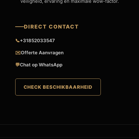
veiligheid, ervaring en maximale wow-factor.
DIRECT CONTACT
📞
+31852033547
✉️
Offerte Aanvragen
💬
Chat op WhatsApp
CHECK BESCHIKBAARHEID