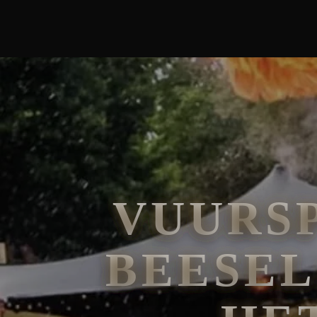
🧘
FAKIRSHOW
🐍
REPTIELENSHOW
VUURS
BEESEL