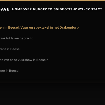
GAVE
HOME
OVER NUNO
FOTO’S
VIDEO’S
SHOWS
CONTACT
▼
n in Beesel: Vuur en spektakel in het Drakendorp
aak tot leven gebracht
atie in Beesel
en van onze vuurshow in Beesel?
wer in Beesel
E MAGIE IN HET DRAKENDORP