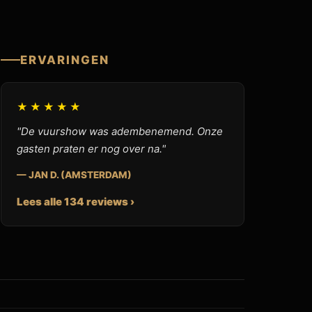
ERVARINGEN
★★★★★
"De vuurshow was adembenemend. Onze
gasten praten er nog over na."
— JAN D. (AMSTERDAM)
Lees alle 134 reviews ›