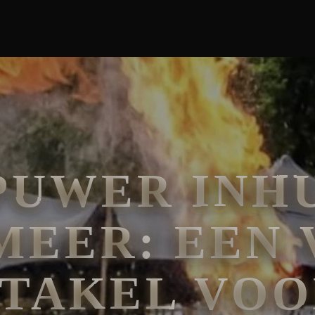
PUWER INHU
MEER: EEN 
TAKEL VO