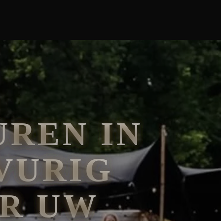
REN IN
VURIG
OR UW