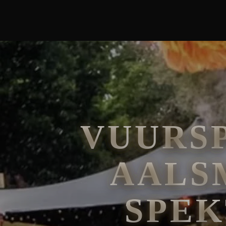
🧘
FAKIRSHOW
🐍
REPTIELENSHOW
VUURS
AALS
SPEK