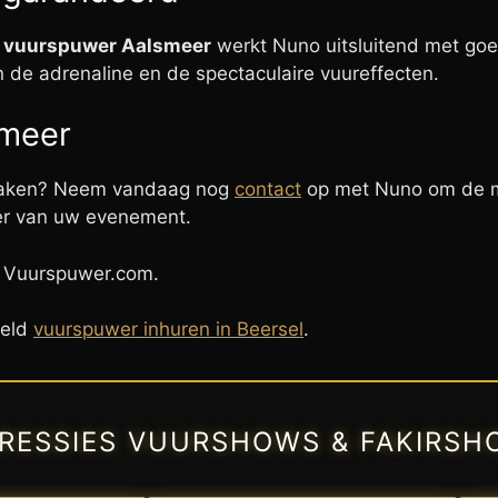
e
vuurspuwer Aalsmeer
werkt Nuno uitsluitend met goe
n de adrenaline en de spectaculaire vuureffecten.
smeer
 maken? Neem vandaag nog
contact
op met Nuno om de m
eer van uw evenement.
 Vuurspuwer.com.
eeld
vuurspuwer inhuren in Beersel
.
PRESSIES VUURSHOWS & FAKIRSH