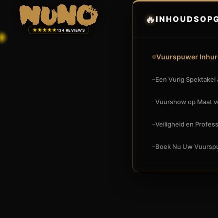
🔥
INHOUDSOP
★★★★★
134 REVIEWS
Vuurspuwer Inhur
Een Vurig Spektakel
Vuurshow op Maat vo
Veiligheid en Profes
Boek Nu Uw Vuurspu
🔥
VUURSHOW
VUURSPUWER INHUREN IN AALSMEER: EEN