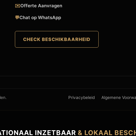
✉️
Offerte Aanvragen
💬
Chat op WhatsApp
CHECK BESCHIKBAARHEID
den.
Privacybeleid
Algemene Voorw
ATIONAAL INZETBAAR
& LOKAAL BESC