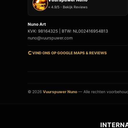
⭐ 4.9/5 - Bekijk Reviews
Nuno Art
KVK: 98164325 | BTW: NL002416954B13
nuno@vuurspuwer.com
VIND ONS OP GOOGLE MAPS & REVIEWS
© 2026
Vuurspuwer Nuno
— Alle rechten voorbehou
INTERN