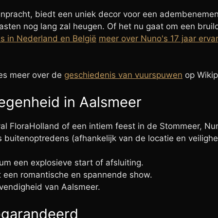
npracht, biedt een uniek decor voor een adembenemend
sten nog lang zal heugen. Of het nu gaat om een bruilo
s in Nederland en België
meer over Nuno's 17 jaar ervar
ees meer over de
geschiedenis van vuurspuwen
op Wikip
egenheid in Aalsmeer
l FloraHolland of een intiem feest in de Stommeer, Nun
buitenoptredens (afhankelijk van de locatie en veilighe
m een explosieve start of afsluiting.
t een romantische en spannende show.
evendigheid van Aalsmeer.
Gegarandeerd