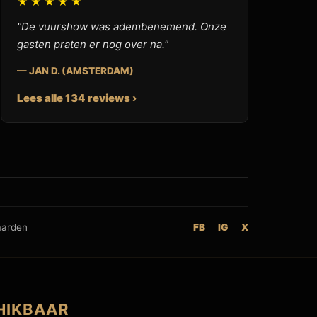
★★★★★
"De vuurshow was adembenemend. Onze
gasten praten er nog over na."
— JAN D. (AMSTERDAM)
Lees alle 134 reviews ›
aarden
FB
IG
X
HIKBAAR