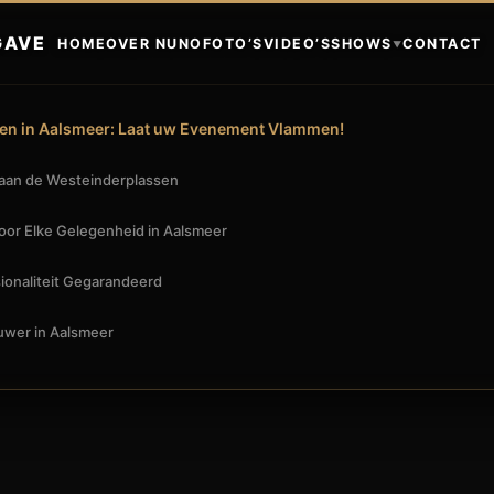
GAVE
HOME
OVER NUNO
FOTO’S
VIDEO’S
SHOWS
CONTACT
▼
en in Aalsmeer: Laat uw Evenement Vlammen!
 aan de Westeinderplassen
or Elke Gelegenheid in Aalsmeer
sionaliteit Gegarandeerd
wer in Aalsmeer
 VURIG SPEKTAKEL VOOR UW EVENT