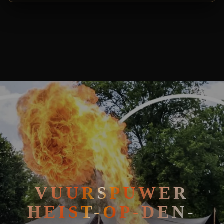
🧘
FAKIRSHOW
VUURSPUWER HEIST-OP-DEN-BERG: ZET UW EVENEMENT IN 
🐍
REPTIELENSHOW
VUURSPUWER
HEIST-OP-DEN-