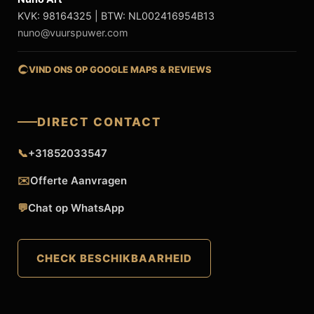
KVK: 98164325 | BTW: NL002416954B13
nuno@vuurspuwer.com
VIND ONS OP GOOGLE MAPS & REVIEWS
DIRECT CONTACT
📞
+31852033547
✉️
Offerte Aanvragen
💬
Chat op WhatsApp
CHECK BESCHIKBAARHEID