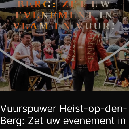
BERG: ZET UW
EVENEMENT IN
VLAM EN VUUR!
Vuurspuwer Heist-op-den-
Berg: Zet uw evenement in