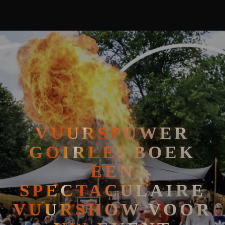
🧘
FAKIRSHOW
🐍
REPTIELENSHOW
VUURSPUWER
GOIRLE: BOEK
EEN
SPECTACULAIRE
VUURSHOW VOOR