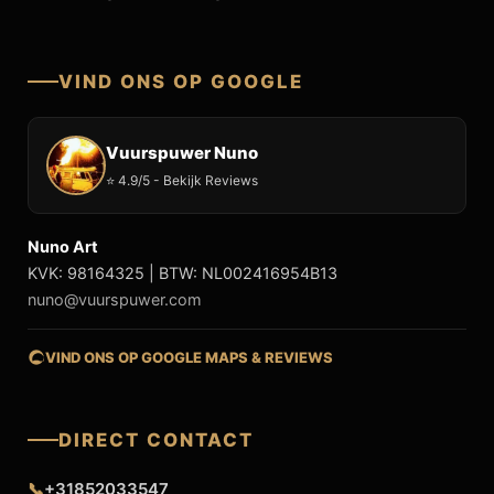
VIND ONS OP GOOGLE
Vuurspuwer Nuno
⭐ 4.9/5 - Bekijk Reviews
Nuno Art
KVK: 98164325 | BTW: NL002416954B13
nuno@vuurspuwer.com
VIND ONS OP GOOGLE MAPS & REVIEWS
DIRECT CONTACT
📞
+31852033547