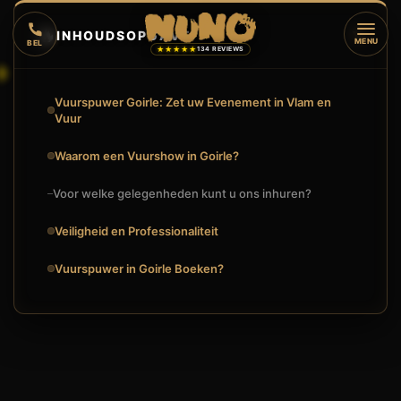
🔥
INHOUDSOPGAVE
▼
MENU
BEL
★★★★★
134 REVIEWS
Vuurspuwer Goirle: Zet uw Evenement in Vlam en
Vuur
Waarom een Vuurshow in Goirle?
Voor welke gelegenheden kunt u ons inhuren?
Veiligheid en Professionaliteit
Vuurspuwer in Goirle Boeken?
VUURSPUWER GOIRLE: BOEK EEN SPECTACULAIRE VUURSH
🔥
VUURSHOW