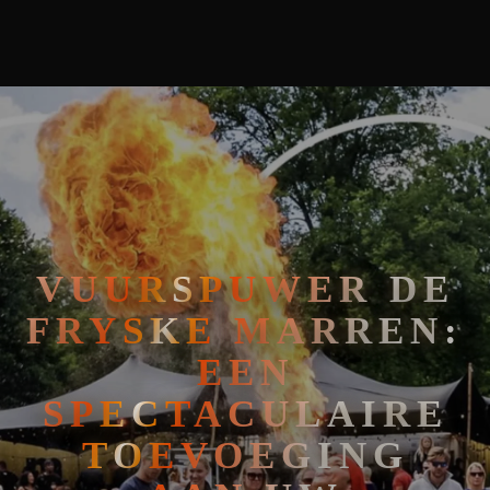
🧘
FAKIRSHOW
🐍
REPTIELENSHOW
VUURSPUWER DE
FRYSKE MARREN:
EEN
SPECTACULAIRE
TOEVOEGING