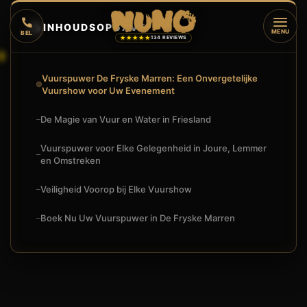
🔥
INHOUDSOPGAVE
▼
MENU
BEL
★★★★★
134 REVIEWS
Vuurspuwer De Fryske Marren: Een Onvergetelijke
Vuurshow voor Uw Evenement
De Magie van Vuur en Water in Friesland
Vuurspuwer voor Elke Gelegenheid in Joure, Lemmer
en Omstreken
Veiligheid Voorop bij Elke Vuurshow
Boek Nu Uw Vuurspuwer in De Fryske Marren
🔥
VUURSHOW
VUURSPUWER DE FRYSKE MARREN: EEN SPECTACULAIRE TO