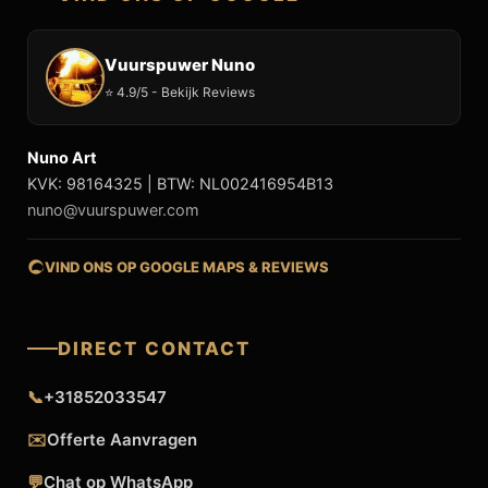
Vuurspuwer Nuno
⭐ 4.9/5 - Bekijk Reviews
Nuno Art
KVK: 98164325 | BTW: NL002416954B13
nuno@vuurspuwer.com
VIND ONS OP GOOGLE MAPS & REVIEWS
DIRECT CONTACT
📞
+31852033547
✉️
Offerte Aanvragen
💬
Chat op WhatsApp