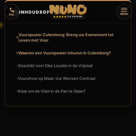
🔥
INHOUDSOPGAVE
▼
MENU
BEL
★★★★★
134 REVIEWS
Vuurspuwer Culemborg: Breng uw Evenement tot
Leven met Vuur
Waarom een Vuurspuwer Inhuren in Culemborg?
Geschikt voor Elke Locatie in de Vrijstad
Vuurshow op Maat: Uw Wensen Centraal
Klaar om de Vlam in de Pan te Slaan?
VUURSPUWER CULEMBORG: SPECTACULAIR ENTERTAINMENT I
🔥
VUURSHOW