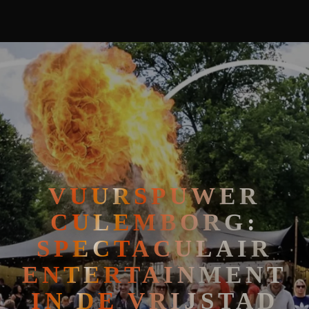
🧘
FAKIRSHOW
🐍
REPTIELENSHOW
VUURSPUWER
CULEMBORG:
SPECTACULAIR
ENTERTAINMENT
IN DE VRIJSTAD