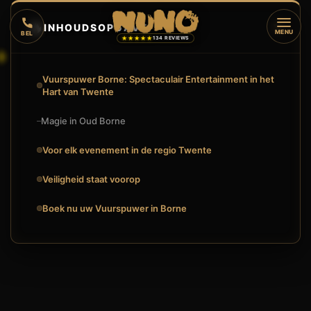
🔥
INHOUDSOPGAVE
▼
MENU
BEL
★★★★★
134 REVIEWS
Vuurspuwer Borne: Spectaculair Entertainment in het
Hart van Twente
Magie in Oud Borne
Voor elk evenement in de regio Twente
Veiligheid staat voorop
Boek nu uw Vuurspuwer in Borne
VUURSPUWER BORNE: SPECTACULAIR ENTERTAINMENT IN H
🔥
VUURSHOW