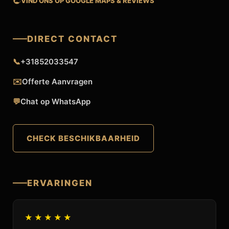
VIND ONS OP GOOGLE MAPS & REVIEWS
DIRECT CONTACT
📞
+31852033547
✉️
Offerte Aanvragen
💬
Chat op WhatsApp
CHECK BESCHIKBAARHEID
ERVARINGEN
★★★★★