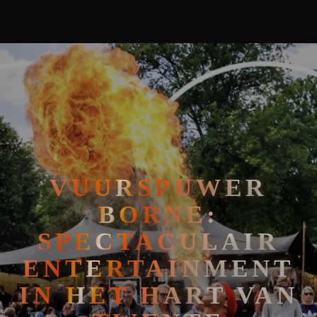
🧘
FAKIRSHOW
🐍
REPTIELENSHOW
VUURSPUWER
BORNE:
SPECTACULAIR
ENTERTAINMENT
IN HET HART VAN