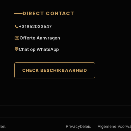
DIRECT CONTACT
📞
+31852033547
✉️
Offerte Aanvragen
💬
Chat op WhatsApp
CHECK BESCHIKBAARHEID
den.
Privacybeleid
Algemene Voorw