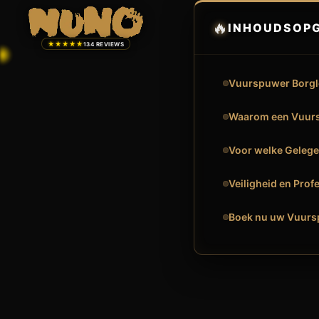
🔥
INHOUDSOP
★★★★★
134 REVIEWS
Vuurspuwer Borglo
Waarom een Vuurs
Voor welke Gelege
Veiligheid en Profe
Boek nu uw Vuurs
🔥
VUURSHOW
VUURSPUWER BORGLOON: EEN MAGISCH S