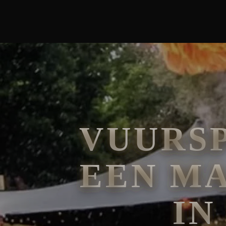
🧘
FAKIRSHOW
🐍
REPTIELENSHOW
VUURS
EEN M
IN