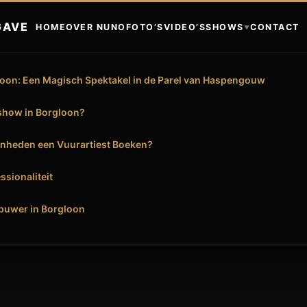
GAVE
HOME
OVER NUNO
FOTO’S
VIDEO’S
SHOWS
CONTACT
▼
on: Een Magisch Spektakel in de Parel van Haspengouw
how in Borgloon?
nheden een Vuurartiest Boeken?
ssionaliteit
puwer in Borgloon
PEKTAKEL IN DE PAREL VAN HASPENGOUW