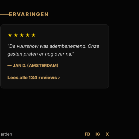
ERVARINGEN
★★★★★
"De vuurshow was adembenemend. Onze
gasten praten er nog over na."
— JAN D. (AMSTERDAM)
Lees alle 134 reviews ›
aarden
FB
IG
X