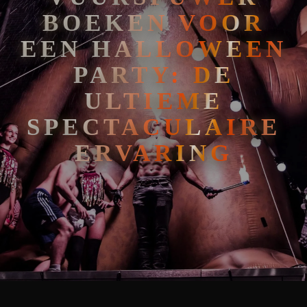
BOEKEN VOOR
EEN HALLOWEEN
PARTY: DE
ULTIEME
SPECTACULAIRE
ERVARING