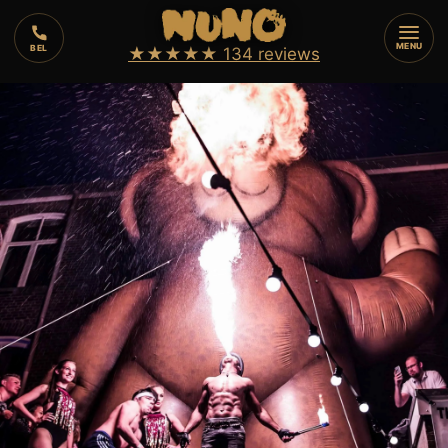
⏱️
3 min
⚡
8
augustus 2026
MENU
BEL
★★★★★
134 reviews
🔥
VUURSHOW