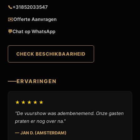
📞
+31852033547
✉️
Offerte Aanvragen
💬
Chat op WhatsApp
CHECK BESCHIKBAARHEID
ERVARINGEN
★★★★★
"De vuurshow was adembenemend. Onze gasten
praten er nog over na."
— JAN D. (AMSTERDAM)