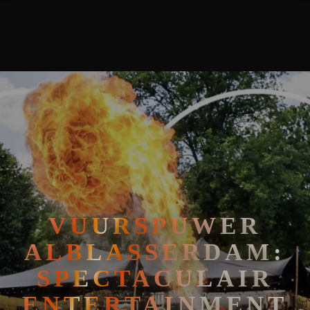
VUURSPUWER ALBLASSERDAM: SPECTACULAIR ENTERTAINM
🧘
FAKIRSHOW
🐍
REPTIELENSHOW
VUURSPUWER
ALBLASSERDAM:
SPECTACULAIR
ENTERTAINMENT