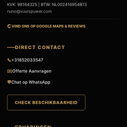
KVK: 98164325 | BTW: NL002416954B13
nuno@vuurspuwer.com
VIND ONS OP GOOGLE MAPS & REVIEWS
DIRECT CONTACT
📞
+31852033547
✉️
Offerte Aanvragen
💬
Chat op WhatsApp
CHECK BESCHIKBAARHEID