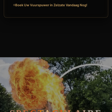
Boek Uw Vuurspuwer in Zelzate Vandaag Nog!
🧘
FAKIRSHOW
🐍
REPTIELENSHOW
SPECTACULAIRE VUURSPUWER ZELZATE: ZET JE EVENEMENT