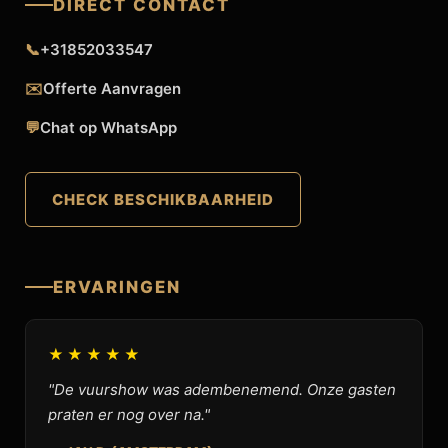
DIRECT CONTACT
📞
+31852033547
✉️
Offerte Aanvragen
💬
Chat op WhatsApp
CHECK BESCHIKBAARHEID
ERVARINGEN
★★★★★
"De vuurshow was adembenemend. Onze gasten
praten er nog over na."