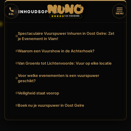
🔥
INHOUDSOPGAVE
▼
MENU
BEL
★★★★★
134 REVIEWS
Spectaculaire Vuurspuwer Inhuren in Oost Gelre: Zet
je Evenement in Vlam!
Waarom een Vuurshow in de Achterhoek?
Van Groenlo tot Lichtenvoorde: Vuur op elke locatie
Voor welke evenementen is een vuurspuwer
geschikt?
Veiligheid staat voorop
Boek nu je vuurspuwer in Oost Gelre
🔥
VUURSHOW