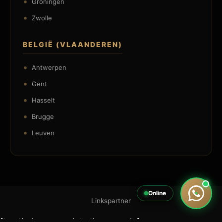
Groningen
Zwolle
BELGIË (VLAANDEREN)
Antwerpen
Gent
Hasselt
Brugge
Leuven
Online
Linkspartner
[trustindex no-registration=google]