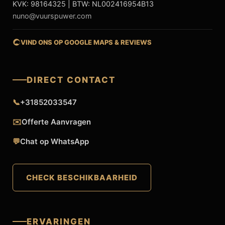
KVK: 98164325 | BTW: NL002416954B13
nuno@vuurspuwer.com
VIND ONS OP GOOGLE MAPS & REVIEWS
DIRECT CONTACT
📞
+31852033547
✉️
Offerte Aanvragen
💬
Chat op WhatsApp
CHECK BESCHIKBAARHEID
ERVARINGEN