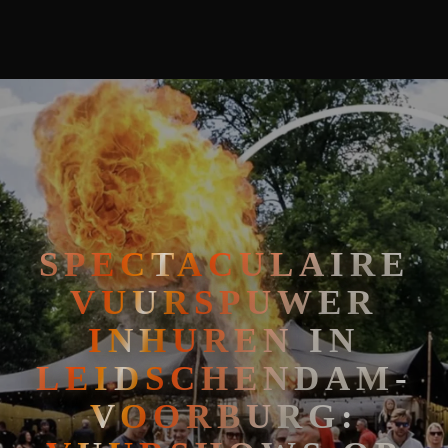
🧘
FAKIRSHOW
🐍
REPTIELENSHOW
SPECTACULAIRE
VUURSPUWER
INHUREN IN
LEIDSCHENDAM-
VOORBURG: