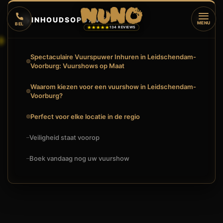
🔥
INHOUDSOPGAVE
▼
MENU
BEL
★★★★★
134 REVIEWS
Spectaculaire Vuurspuwer Inhuren in Leidschendam-
Voorburg: Vuurshows op Maat
Waarom kiezen voor een vuurshow in Leidschendam-
Voorburg?
Perfect voor elke locatie in de regio
Veiligheid staat voorop
Boek vandaag nog uw vuurshow
🔥
VUURSHOW
SPECTACULAIRE VUURSPUWER INHUREN IN LEIDSCHENDAM