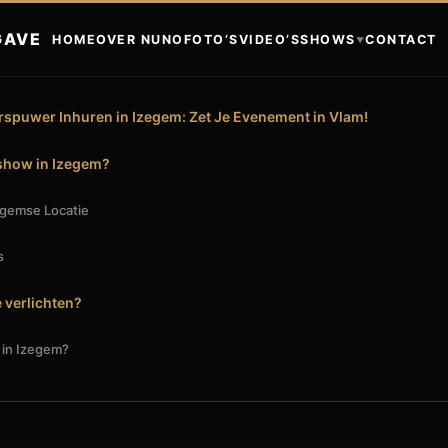
GAVE
HOME
OVER NUNO
FOTO’S
VIDEO’S
SHOWS
CONTACT
▼
rspuwer Inhuren in Izegem: Zet Je Evenement in Vlam!
how in Izegem?
egemse Locatie
s
 verlichten?
 in Izegem?