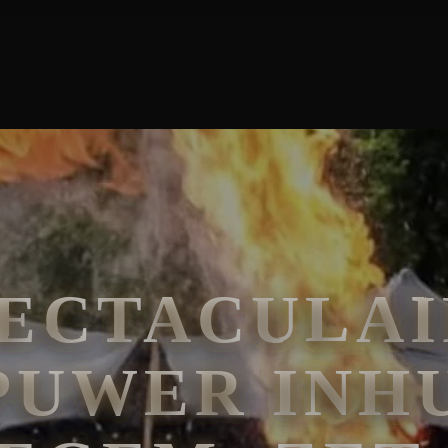
 IZEGEM: ZET JE EVENEMENT IN VLAM!
PECTACULAI
PUWER INHU