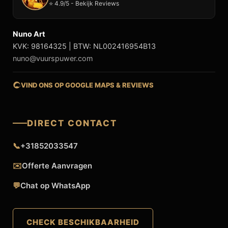
⭐ 4.9/5 - Bekijk Reviews
Nuno Art
KVK: 98164325 | BTW: NL002416954B13
nuno@vuurspuwer.com
VIND ONS OP GOOGLE MAPS & REVIEWS
DIRECT CONTACT
📞
+31852033547
✉️
Offerte Aanvragen
💬
Chat op WhatsApp
CHECK BESCHIKBAARHEID