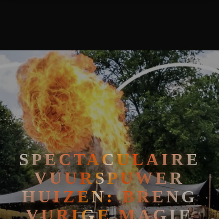
SPECTACULAIRE VUURSPUWER HUIZEN: BRENG VURIGE MAGIE
🧘
FAKIRSHOW
🐍
REPTIELENSHOW
SPECTACULAIRE
VUURSPUWER
HUIZEN: BRENG
VURIGE MAGIE